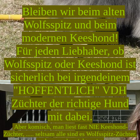
Bleiben wir beim alten
Wolfsspitz und beim
modernen Keeshond!
Für jeden Liebhaber, ob
Wolfsspitz oder Keeshond ist
sicherlich bei irgendeinem
"HOFFENTLICH" VDH
Züchter der richtige Hund
mit dabei.
Aber komisch, man liest fast NIE Keeshond-
Züchter, ..... seltsam alle sind es Wolfsspitz-Züchter,